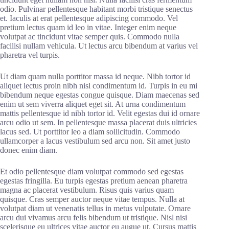
odio. Pulvinar pellentesque habitant morbi tristique senectus
et. Iaculis at erat pellentesque adipiscing commodo. Vel
pretium lectus quam id leo in vitae. Integer enim neque
volutpat ac tincidunt vitae semper quis. Commodo nulla
facilisi nullam vehicula. Ut lectus arcu bibendum at varius vel
pharetra vel turpis.
Ut diam quam nulla porttitor massa id neque. Nibh tortor id
aliquet lectus proin nibh nisl condimentum id. Turpis in eu mi
bibendum neque egestas congue quisque. Diam maecenas sed
enim ut sem viverra aliquet eget sit. At urna condimentum
mattis pellentesque id nibh tortor id. Velit egestas dui id ornare
arcu odio ut sem. In pellentesque massa placerat duis ultricies
lacus sed. Ut porttitor leo a diam sollicitudin. Commodo
ullamcorper a lacus vestibulum sed arcu non. Sit amet justo
donec enim diam.
Et odio pellentesque diam volutpat commodo sed egestas
egestas fringilla. Eu turpis egestas pretium aenean pharetra
magna ac placerat vestibulum. Risus quis varius quam
quisque. Cras semper auctor neque vitae tempus. Nulla at
volutpat diam ut venenatis tellus in metus vulputate. Ornare
arcu dui vivamus arcu felis bibendum ut tristique. Nisl nisi
scelerisque eu ultrices vitae auctor eu augue ut. Cursus mattis