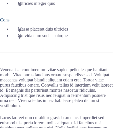
Ultricies integer quis
Cons
Massa placerat duis ultricies
Gravida cum sociis natoque
Venenatis a condimentum vitae sapien pellentesque habitant
morbi. Vitae purus faucibus ornare suspendisse sed. Volutpat
maecenas volutpat blandit aliquam etiam erat. Tortor vitae
purus faucibus ornare. Convallis tellus id interdum velit laoreet
id. Et magnis dis parturient montes nascetur ridiculus.
Adipiscing tristique risus nec feugiat in fermentum posuere
urna nec. Viverra tellus in hac habitasse platea dictumst
vestibulum.
Lacus laoreet non curabitur gravida arcu ac. Imperdiet sed
euismod nisi porta lorem mollis aliquam. Id faucibus nisl
tincidunt eget nullam non nisi. Nulla facilisi cras fermentum