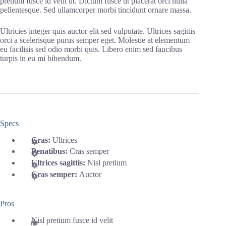
pretium fusce id velit ut. Dictum fusce ut placerat orci nulla
pellentesque. Sed ullamcorper morbi tincidunt ornare massa.
Ultricies integer quis auctor elit sed vulputate. Ultrices sagittis
orci a scelerisque purus semper eget. Molestie at elementum
eu facilisis sed odio morbi quis. Libero enim sed faucibus
turpis in eu mi bibendum.
Specs
Cras:
Ultrices
Penatibus:
Cras semper
Ultrices sagittis:
Nisl pretium
Cras semper:
Auctor
Pros
Nisl pretium fusce id velit